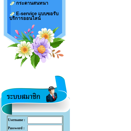
กระดานสนทนา
E-service แบบขอรับ
บริการออนไลน์
Username :
Password :