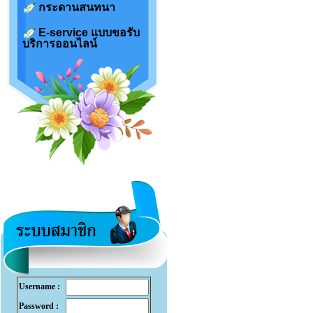
กระดานสนทนา
E-service แบบขอรับ
บริการออนไลน์
Username :
Password :