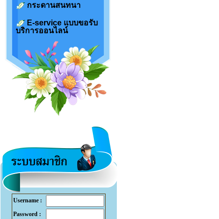
กระดานสนทนา
E-service แบบขอรับ
บริการออนไลน์
Username :
Password :